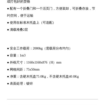
或打包好的货物
● 配有一个折叠门和一个活页门，方便装卸，可折叠存放，节
约空间，便于运输
● 使用在标准木托盘上（可选配）
● 满载堆叠2层
● 安全工作载荷：2000kg（需载荷分布均匀）
● 容量：1m3
● 外框尺寸：1160x1160x876（H）mm
● 网格间距：75x50mm
● 净重：含硬木托盘75.0Kg，不含硬木托盘40.0Kg
● 表面处理：镀锌